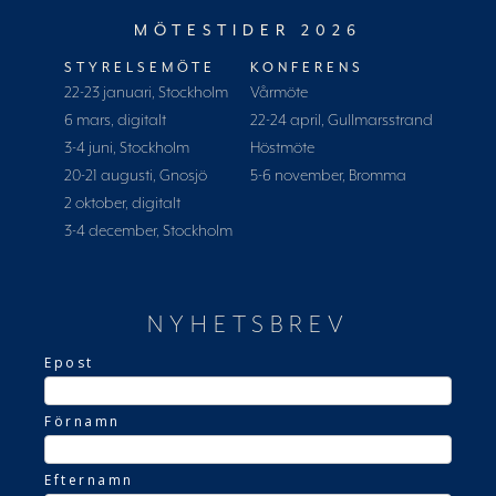
MÖTESTIDER 2026
STYRELSEMÖTE
KONFERENS
22-23 januari, Stockholm
Vårmöte
6 mars, digitalt
22-24 april, Gullmarsstrand
3-4 juni, Stockholm
Höstmöte
20-21 augusti, Gnosjö
5-6 november, Bromma
2 oktober, digitalt
3-4 december, Stockholm
NYHETSBREV
Epost
Förnamn
Efternamn