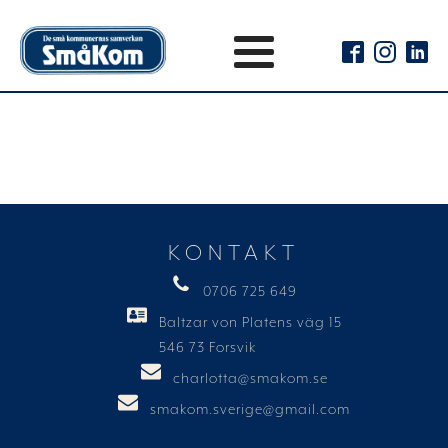
KONTAKT
0706 725 649
Baltzar von Platens väg 15
546 73 Forsvik
charlotta@smakom.se
smakom.sverige@gmail.com