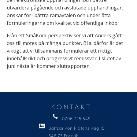
den elektroniska upphandlingen och bättre
utvärdera pågående och avslutade upphandlingar,
önskar för- bättra ramavtalen och underlätta
formuleringarna om kvalitet vid offentliga inköp.
Från ett SmåKom-perspektiv ser vi att Anders gått
oss till mötes på många punkter. Bl.a. därför är det
viktigt att vi tillsammans formulerar ett riktigt
innehållsrikt och progressivt remissvar. I slutet av
juni nästa år kommer slutrapporten.
KONTAKT
0706 725 649
Baltzar von Platens väg 15
546 73 Forsvik