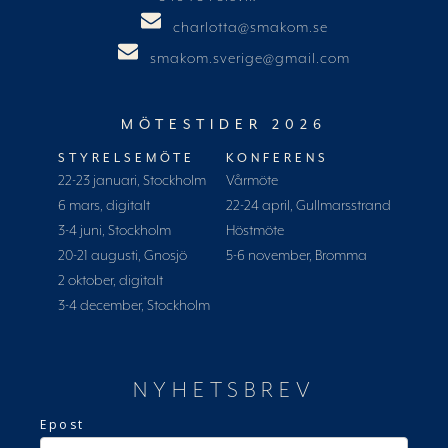
charlotta@smakom.se
smakom.sverige@gmail.com
MÖTESTIDER 2026
STYRELSEMÖTE
KONFERENS
22-23 januari, Stockholm
Vårmöte
6 mars, digitalt
22-24 april, Gullmarsstrand
3-4 juni, Stockholm
Höstmöte
20-21 augusti, Gnosjö
5-6 november, Bromma
2 oktober, digitalt
3-4 december, Stockholm
NYHETSBREV
Epost