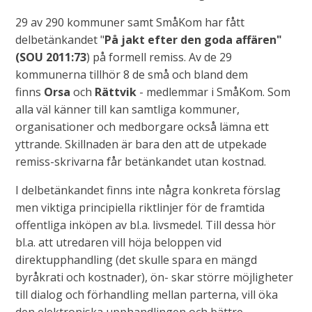
29 av 290 kommuner samt SmåKom har fått
delbetänkandet "
På jakt efter den goda affären"
(SOU 2011:73
) på formell remiss. Av de 29
kommunerna tillhör 8 de små och bland dem
finns
Orsa
och
Rättvik
- medlemmar i SmåKom. Som
alla väl känner till kan samtliga kommuner,
organisationer och medborgare också lämna ett
yttrande. Skillnaden är bara den att de utpekade
remiss-skrivarna får betänkandet utan kostnad.
I delbetänkandet finns inte några konkreta förslag
men viktiga principiella riktlinjer för de framtida
offentliga inköpen av bl.a. livsmedel. Till dessa hör
bl.a. att utredaren vill höja beloppen vid
direktupphandling (det skulle spara en mängd
byråkrati och kostnader), ön- skar större möjligheter
till dialog och förhandling mellan parterna, vill öka