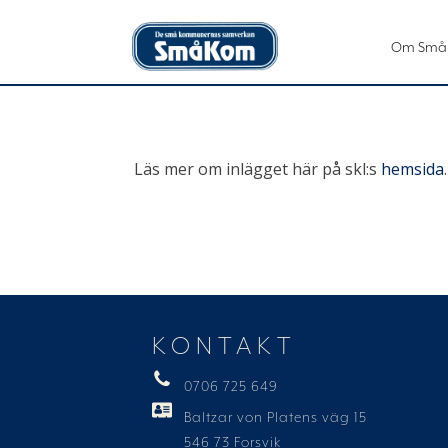
Om Små
Läs mer om inlägget här på skl:s
hemsida
.
KONTAKT
0706 725 649
Baltzar von Platens väg 15
546 73 Forsvik