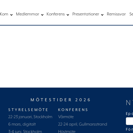
Kom
Medlemmar
Konferens
Presentationer
Remissvar
S
MÖTESTIDER 2026
N
STYRELSEMÖTE
KONFERENS
Ep
22-23 januari, Stockholm
Vårmöte
6 mars, digitalt
22-24 april, Gullmarsstrand
Fö
3-4 juni, Stockholm
Höstmöte