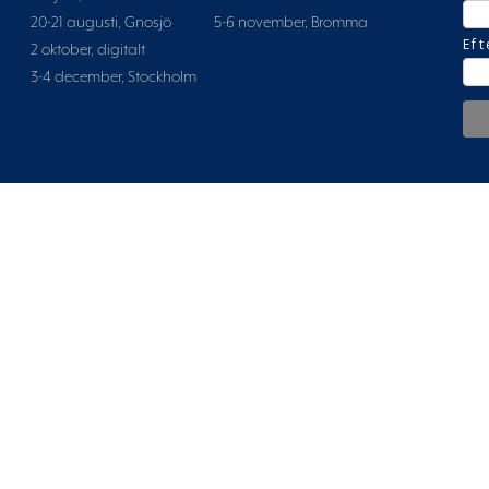
20-21 augusti, Gnosjö
5-6 november, Bromma
Ef
2 oktober, digitalt
3-4 december, Stockholm