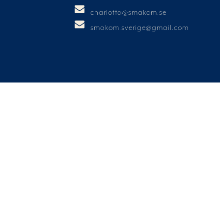
charlotta@smakom.se
smakom.sverige@gmail.com