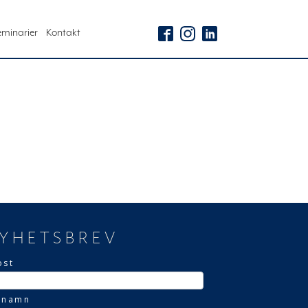
eminarier
Kontakt
YHETSBREV
ost
rnamn