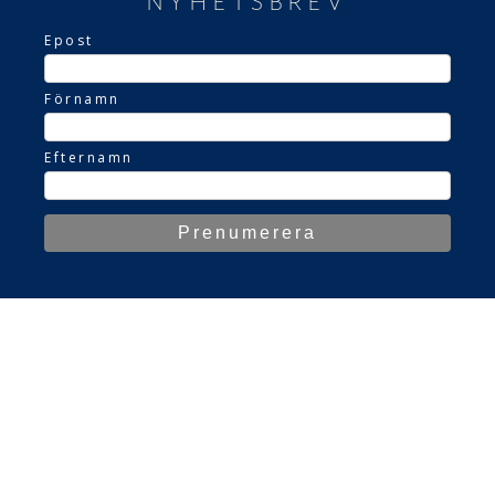
NYHETSBREV
Epost
Förnamn
Efternamn