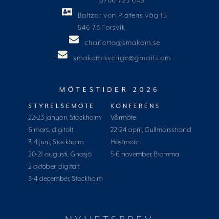
0706 725 649
Baltzar von Platens väg 15
546 73 Forsvik
charlotta@smakom.se
smakom.sverige@gmail.com
MÖTESTIDER 2026
STYRELSEMÖTE
KONFERENS
22-23 januari, Stockholm
Vårmöte
6 mars, digitalt
22-24 april, Gullmarsstrand
3-4 juni, Stockholm
Höstmöte
20-21 augusti, Gnosjö
5-6 november, Bromma
2 oktober, digitalt
3-4 december, Stockholm