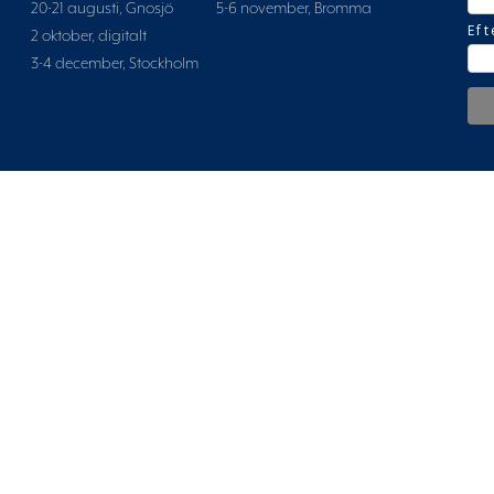
20-21 augusti, Gnosjö
5-6 november, Bromma
Ef
2 oktober, digitalt
3-4 december, Stockholm