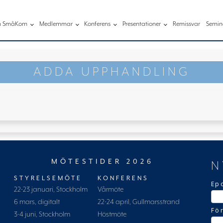
 SmåKom
Medlemmar
Konferens
Presentationer
Remissvar
Semin
ADDA UPPHANDLING
MÖTESTIDER 2026
N
STYRELSEMÖTE
KONFERENS
Ep
22-23 januari, Stockholm
Vårmöte
6 mars, digitalt
22-24 april, Gullmarsstrand
Fö
3-4 juni, Stockholm
Höstmöte