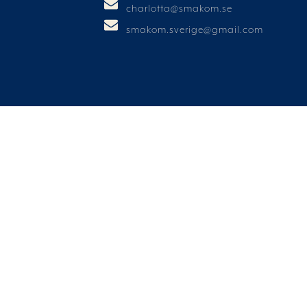
charlotta@smakom.se
smakom.sverige@gmail.com