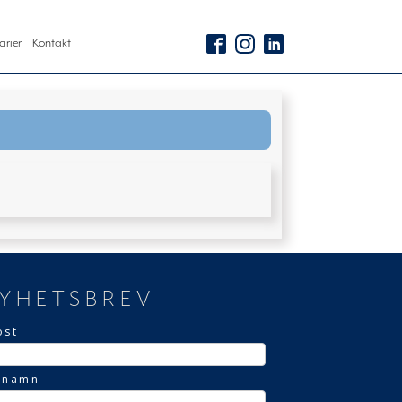
arier
Kontakt
YHETSBREV
ost
rnamn