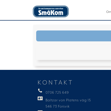
Om
KONTAKT
0706 725 649
Baltzar von Platens väg 15
546 73 Forsvik