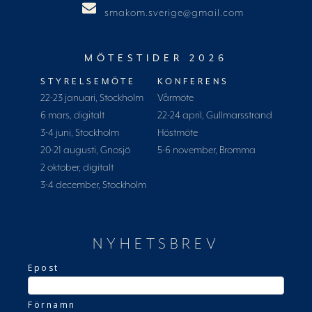
smakom.sverige@gmail.com
MÖTESTIDER 2026
STYRELSEMÖTE
KONFERENS
22-23 januari, Stockholm
Vårmöte
6 mars, digitalt
22-24 april, Gullmarsstrand
3-4 juni, Stockholm
Höstmöte
20-21 augusti, Gnosjö
5-6 november, Bromma
2 oktober, digitalt
3-4 december, Stockholm
NYHETSBREV
Epost
Förnamn