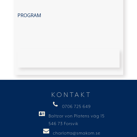
PROGRAM
KONTAKT
0706 725 649
Baltzar von Platens väg 15
546 73 Forsvik
charlotta@smakom.se