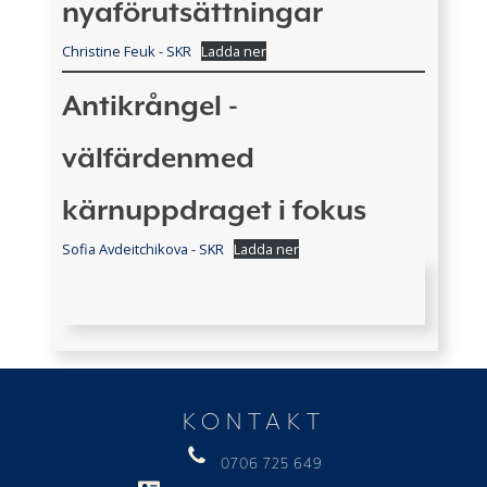
nyaförutsättningar
Christine Feuk - SKR
Ladda ner
Antikrångel -
välfärdenmed
kärnuppdraget i fokus
Sofia Avdeitchikova - SKR
Ladda ner
KONTAKT
0706 725 649