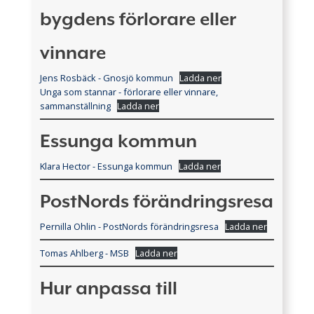
bygdens förlorare eller
vinnare
Jens Rosbäck - Gnosjö kommun
Ladda ner
Unga som stannar - förlorare eller vinnare,
sammanställning
Ladda ner
Essunga kommun
Klara Hector - Essunga kommun
Ladda ner
PostNords förändringsresa
Pernilla Ohlin - PostNords förändringsresa
Ladda ner
Tomas Ahlberg - MSB
Ladda ner
Hur anpassa till