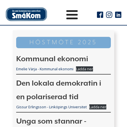
HÖSTMÖTE 2025
Kommunal ekonomi
Emelie Värja - Kommunal ekonomi
Ladda ner
Den lokala demokratin i
en polariserad tid
Gissur Erlingsson - Linköpings Universitet
Ladda ner
Unga som stannar -