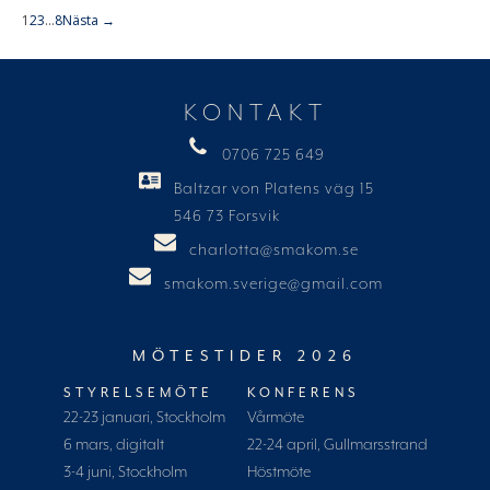
1
2
3
…
8
Nästa →
KONTAKT
0706 725 649
Baltzar von Platens väg 15
546 73 Forsvik
charlotta@smakom.se
smakom.sverige@gmail.com
MÖTESTIDER 2026
STYRELSEMÖTE
KONFERENS
22-23 januari, Stockholm
Vårmöte
6 mars, digitalt
22-24 april, Gullmarsstrand
3-4 juni, Stockholm
Höstmöte