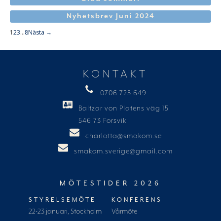
Nyhetsbrev Juni 2024
1
2
3
…
8
Nästa →
KONTAKT
0706 725 649
Baltzar von Platens väg 15
546 73 Forsvik
charlotta@smakom.se
smakom.sverige@gmail.com
MÖTESTIDER 2026
STYRELSEMÖTE
KONFERENS
22-23 januari, Stockholm
Vårmöte