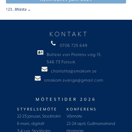
1
2
3
…
8
Nästa →
KONTAKT
0706 725 649
Baltzar von Platens väg 15
546 73 Forsvik
charlotta@smakom.se
smakom.sverige@gmail.com
MÖTESTIDER 2026
STYRELSEMÖTE
KONFERENS
22-23 januari, Stockholm
Vårmöte
6 mars, digitalt
22-24 april, Gullmarsstrand
3-4 juni, Stockholm
Höstmöte