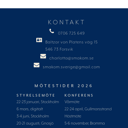
KONTAKT
0706 725 649
Baltzar von Platens väg 15
546 73 Forsvik
charlotta@smakom.se
smakom.sverige@gmail.com
MÖTESTIDER 2026
STYRELSEMÖTE
KONFERENS
22-23 januari, Stockholm
Vårmöte
6 mars, digitalt
22-24 april, Gullmarsstrand
3-4 juni, Stockholm
Höstmöte
20-21 augusti, Gnosjö
5-6 november, Bromma