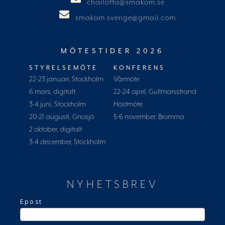
charlotta@smakom.se
smakom.sverige@gmail.com
MÖTESTIDER 2026
STYRELSEMÖTE
KONFERENS
22-23 januari, Stockholm
Vårmöte
6 mars, digitalt
22-24 april, Gullmarsstrand
3-4 juni, Stockholm
Höstmöte
20-21 augusti, Gnosjö
5-6 november, Bromma
2 oktober, digitalt
3-4 december, Stockholm
NYHETSBREV
Epost