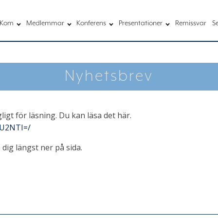
Kom
Medlemmar
Konferens
Presentationer
Remissvar
S
Nyhetsbrev
igt för läsning. Du kan läsa det här.
TU2NTI=/
dig längst ner på sida.