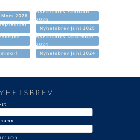
Nyhetsbrev Februari
 Mars 2026
2026
 September
Nyhetsbrev Juni 2025
Februari
Nyhetsbrev December
2024
ommar!
Nyhetsbrev Juni 2024
YHETSBREV
ost
rnamn
ternamn