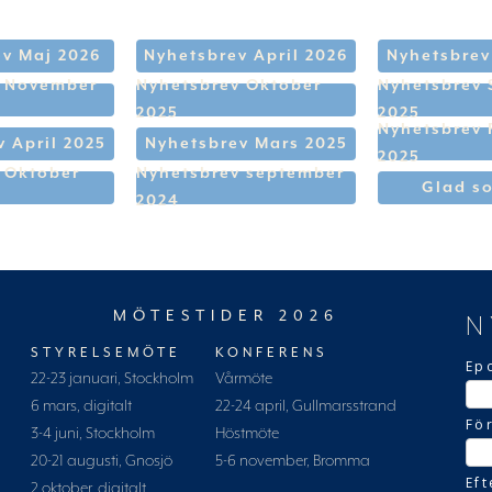
v Maj 2026
Nyhetsbrev April 2026
Nyhetsbrev
v November
Nyhetsbrev Oktober
Nyhetsbrev
2025
2025
Nyhetsbrev 
 April 2025
Nyhetsbrev Mars 2025
2025
 Oktober
Nyhetsbrev september
Glad s
2024
MÖTESTIDER 2026
N
STYRELSEMÖTE
KONFERENS
Ep
22-23 januari, Stockholm
Vårmöte
6 mars, digitalt
22-24 april, Gullmarsstrand
Fö
3-4 juni, Stockholm
Höstmöte
20-21 augusti, Gnosjö
5-6 november, Bromma
Ef
2 oktober, digitalt