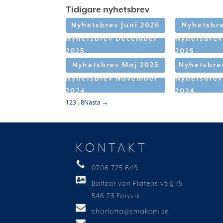
Tidigare nyhetsbrev
Nyhetsbrev Juni 2026
Nyhetsbre
Nyhetsbrev December
Nyhetsbre
2025
2025
Nyhetsbrev Maj 2025
Nyhetsbrev
Nyhetsbrev November
Nyhetsbrev
2024
2024
1
2
3
…
8
Nästa →
KONTAKT
0706 725 649
Baltzar von Platens väg 15
546 73 Forsvik
charlotta@smakom.se