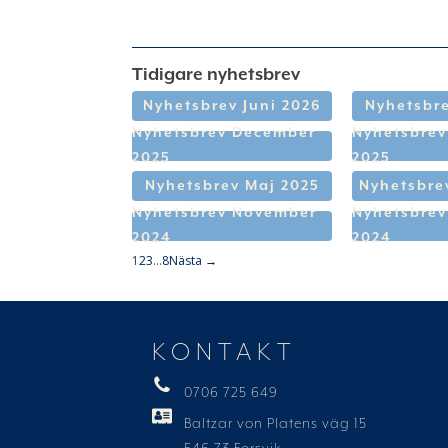
Tidigare nyhetsbrev
Nyhetsbrev Juni 2026
Nyhetsbre
Nyhetsbrev December
Nyhetsbre
2025
2025
Nyhetsbrev Maj 2025
Nyhetsbrev
Nyhetsbrev November
Nyhetsbrev
2024
2024
1
2
3
…
8
Nästa →
KONTAKT
0706 725 649
Baltzar von Platens väg 15