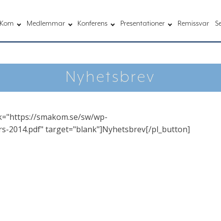
Kom
Medlemmar
Konferens
Presentationer
Remissvar
S
Nyhetsbrev
ink="https://smakom.se/sw/wp-
-2014.pdf" target="blank"]Nyhetsbrev[/pl_button]