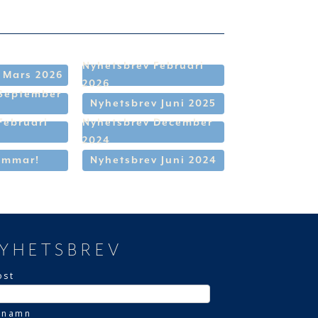
Nyhetsbrev Februari
 Mars 2026
2026
 September
Nyhetsbrev Juni 2025
Februari
Nyhetsbrev December
2024
ommar!
Nyhetsbrev Juni 2024
YHETSBREV
ost
rnamn