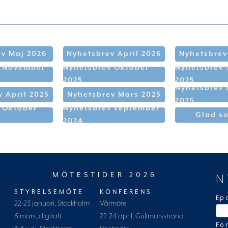
v Maj 2026
Nyhetsbrev April 2026
Nyhetsbrev
v November
Nyhetsbrev Oktober
Nyhetsbrev
2025
2025
Nyhetsbrev 
 April 2025
Nyhetsbrev Mars 2025
2025
 Oktober
Nyhetsbrev september
Glad s
2024
MÖTESTIDER 2026
N
STYRELSEMÖTE
KONFERENS
Ep
22-23 januari, Stockholm
Vårmöte
6 mars, digitalt
22-24 april, Gullmarsstrand
Fö