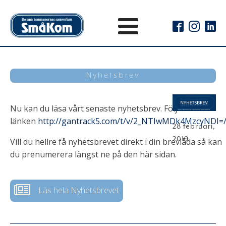
Nyhetsbrev
Nu kan du läsa vårt senaste nyhetsbrev. Följ
länken
http://gantrack5.com/t/v/2_NTIwMDk4MzcyNDI=
28 februari,
2019
Vill du hellre få nyhetsbrevet direkt i din brevlåda så kan
du prenumerera längst ne på den här sidan.
Läs hela Nyhetsbrevet