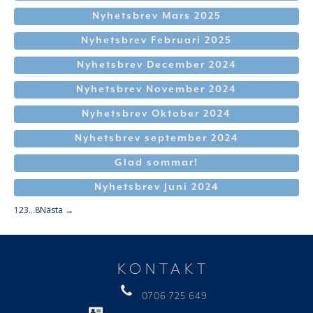
Nyhetsbrev Mars 2025
Nyhetsbrev Februari 2025
Nyhetsbrev December 2024
Nyhetsbrev November 2024
Nyhetsbrev Oktober 2024
Nyhetsbrev september 2024
Glad sommar!
Nyhetsbrev Juni 2024
1
2
3
…
8
Nästa →
KONTAKT
0706 725 649