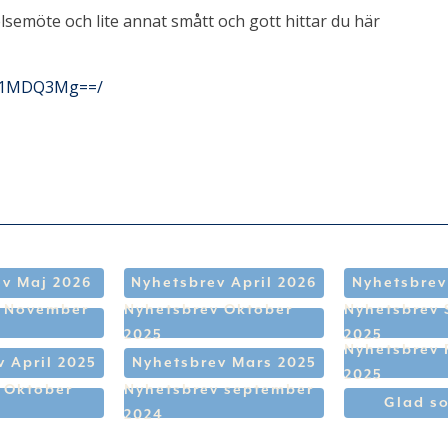
lsemöte och lite annat smått och gott hittar du här
DI1MDQ3Mg==/
v Maj 2026
Nyhetsbrev April 2026
Nyhetsbrev
v November
Nyhetsbrev Oktober
Nyhetsbrev
2025
2025
Nyhetsbrev 
 April 2025
Nyhetsbrev Mars 2025
2025
 Oktober
Nyhetsbrev september
Glad s
2024