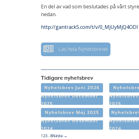
En del av vad som beslutades på vårt styre
nedan.
http://gantrack5.com/t/v/0_MjUyMjQ4O
Läs hela Nyhetsbrevet
Tidigare nyhetsbrev
Nyhetsbrev Juni 2026
Nyhetsbre
Nyhetsbrev December
Nyhetsbre
2025
2025
Nyhetsbrev Maj 2025
Nyhetsbrev
Nyhetsbrev November
Nyhetsbrev
2024
2024
1
2
3
…
8
Nästa →