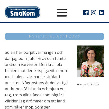
Nyhetsbrev April 2023
Solen har börjat värma igen och
där jag bor njuter vi av den femte
årstiden vårvinter. Den knallblå
himlen mot den krispiga vita snön
med solens värmande strålar i
ansiktet. Någonstans är det viktigt
4 april, 2023
att kunna få blunda och njuta ett
tag, trots allt elände som pågår i
världen.Jag drömmer om ett land
som håller ihop. Som ser