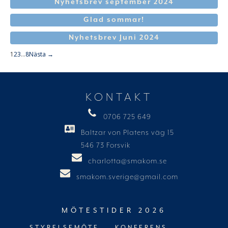
Nyhetsbrev september 2024
Glad sommar!
Nyhetsbrev Juni 2024
1
2
3
…
8
Nästa →
KONTAKT
0706 725 649
Baltzar von Platens väg 15
546 73 Forsvik
charlotta@smakom.se
smakom.sverige@gmail.com
MÖTESTIDER 2026
STYRELSEMÖTE
KONFERENS