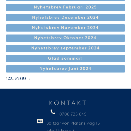
Nyhetsbrev Februari 2025
Nyhetsbrev December 2024
Nyhetsbrev November 2024
Nyhetsbrev Oktober 2024
Nyhetsbrev september 2024
Glad sommar!
Nyhetsbrev Juni 2024
1
2
3
…
8
Nästa →
KONTAKT
0706 725 649
Baltzar von Platens väg 15
546 73 Forsvik