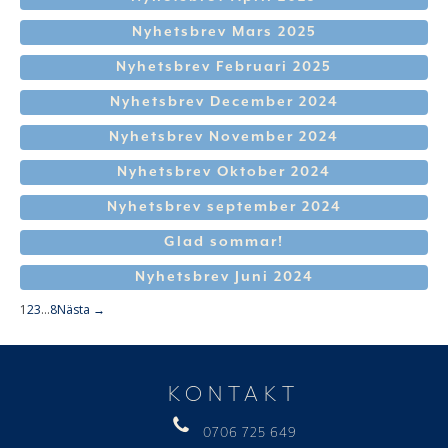
Nyhetsbrev Mars 2025
Nyhetsbrev Februari 2025
Nyhetsbrev December 2024
Nyhetsbrev November 2024
Nyhetsbrev Oktober 2024
Nyhetsbrev september 2024
Glad sommar!
Nyhetsbrev Juni 2024
1
2
3
…
8
Nästa →
KONTAKT
0706 725 649