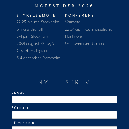
MÖTESTIDER 2026
STYRELSEMÖTE
KONFERENS
22-23 januari, Stockholm
Vårmöte
6 mars, digitalt
22-24 april, Gullmarsstrand
3-4 juni, Stockholm
Höstmöte
20-21 augusti, Gnosjö
5-6 november, Bromma
2 oktober, digitalt
3-4 december, Stockholm
NYHETSBREV
Epost
Förnamn
Efternamn