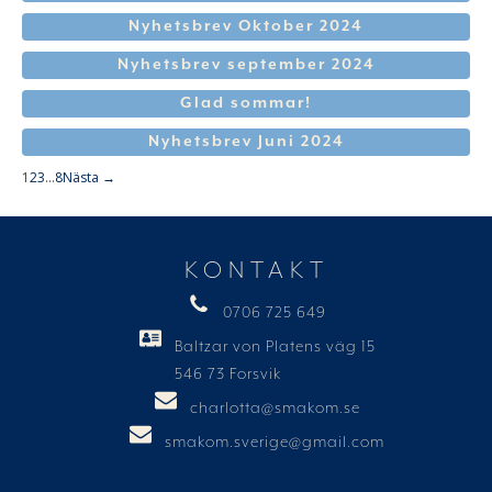
Nyhetsbrev Oktober 2024
Nyhetsbrev september 2024
Glad sommar!
Nyhetsbrev Juni 2024
1
2
3
…
8
Nästa →
KONTAKT
0706 725 649
Baltzar von Platens väg 15
546 73 Forsvik
charlotta@smakom.se
smakom.sverige@gmail.com