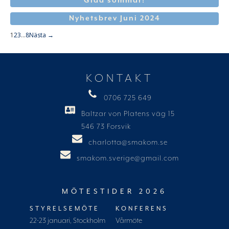
Glad sommar!
Nyhetsbrev Juni 2024
1
2
3
…
8
Nästa →
KONTAKT
0706 725 649
Baltzar von Platens väg 15
546 73 Forsvik
charlotta@smakom.se
smakom.sverige@gmail.com
MÖTESTIDER 2026
STYRELSEMÖTE
KONFERENS
22-23 januari, Stockholm
Vårmöte