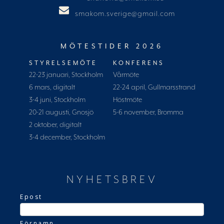
smakom.sverige@gmail.com
MÖTESTIDER 2026
STYRELSEMÖTE
KONFERENS
22-23 januari, Stockholm
Vårmöte
6 mars, digitalt
22-24 april, Gullmarsstrand
3-4 juni, Stockholm
Höstmöte
20-21 augusti, Gnosjö
5-6 november, Bromma
2 oktober, digitalt
3-4 december, Stockholm
NYHETSBREV
Epost
Förnamn