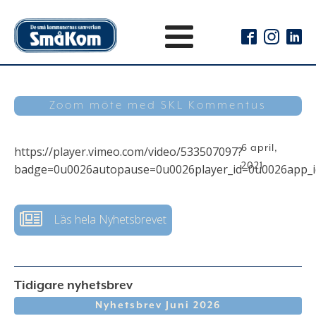
Zoom möte med SKL Kommentus
6 april,
https://player.vimeo.com/video/533507097?
2021
badge=0u0026autopause=0u0026player_id=0u0026app_
Läs hela Nyhetsbrevet
Tidigare nyhetsbrev
Nyhetsbrev Juni 2026