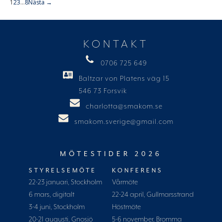
1
2
3
…
8
Nästa →
KONTAKT
0706 725 649
Baltzar von Platens väg 15
546 73 Forsvik
charlotta@smakom.se
smakom.sverige@gmail.com
MÖTESTIDER 2026
STYRELSEMÖTE
KONFERENS
22-23 januari, Stockholm
Vårmöte
6 mars, digitalt
22-24 april, Gullmarsstrand
3-4 juni, Stockholm
Höstmöte
20-21 augusti, Gnosjö
5-6 november, Bromma