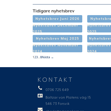
Tidigare nyhetsbrev
Nyhetsbrev Juni 2026
Nyhetsbre
Nyhetsbrev December
Nyhetsbre
2025
2025
Nyhetsbrev Maj 2025
Nyhetsbrev
Nyhetsbrev November
Nyhetsbrev
2024
2024
1
2
3
…
8
Nästa →
KONTAKT
0706 725 649
Baltzar von Platens väg 15
546 73 Forsvik