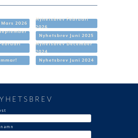
Nyhetsbrev Februari
 Mars 2026
2026
 September
Nyhetsbrev Juni 2025
Februari
Nyhetsbrev December
2024
ommar!
Nyhetsbrev Juni 2024
YHETSBREV
ost
rnamn