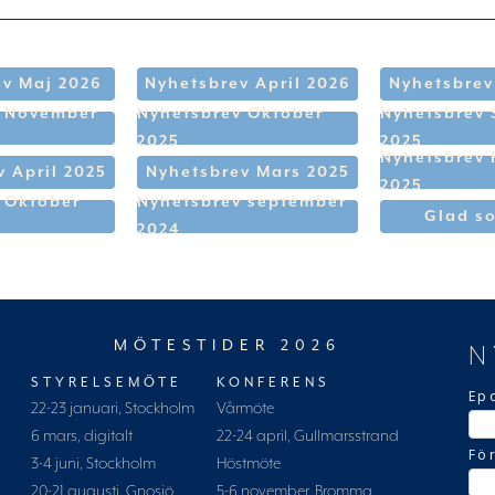
v Maj 2026
Nyhetsbrev April 2026
Nyhetsbrev
v November
Nyhetsbrev Oktober
Nyhetsbrev
2025
2025
Nyhetsbrev 
 April 2025
Nyhetsbrev Mars 2025
2025
 Oktober
Nyhetsbrev september
Glad s
2024
MÖTESTIDER 2026
N
STYRELSEMÖTE
KONFERENS
Ep
22-23 januari, Stockholm
Vårmöte
6 mars, digitalt
22-24 april, Gullmarsstrand
Fö
3-4 juni, Stockholm
Höstmöte
20-21 augusti, Gnosjö
5-6 november, Bromma