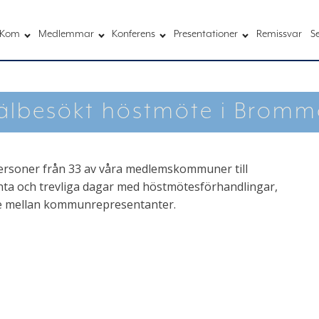
Kom
Medlemmar
Konferens
Presentationer
Remissvar
S
älbesökt höstmöte i Bromm
rsoner från 33 av våra medlemskommuner till
nta och trevliga dagar med höstmötesförhandlingar,
de mellan kommunrepresentanter.